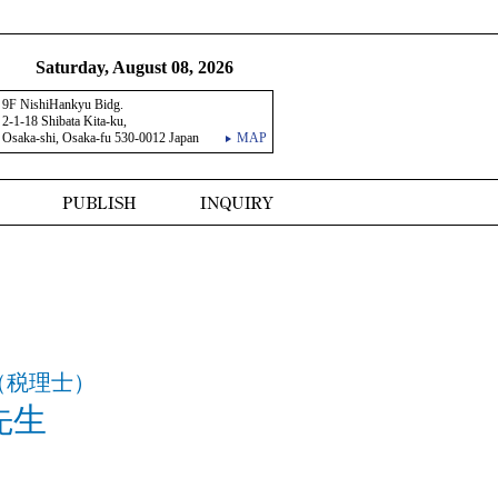
Saturday, August 08, 2026
9F NishiHankyu Bidg.
2-1-18 Shibata Kita-ku,
Osaka-shi, Osaka-fu 530-0012 Japan
MAP
（税理士）
先生